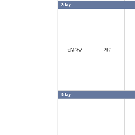
2day
전용차량
제주
3day