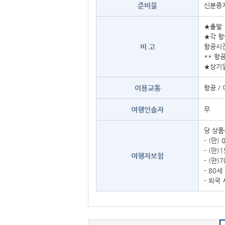
준비물
신분증지
★출발
★각 항
비 고
항공시간
** 항
★상기
이용교통
항공 /
여행인솔자
무
당 상품
- (만
- (만
여행자보험
- (만
- 80
- 외국