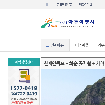
출발확정여행
여행기획전
버스여행
리무
천제연폭포 + 화순 곶자왈 + 사려