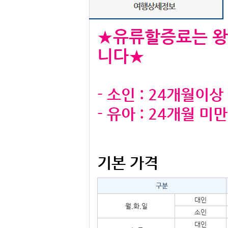
★유류할증료는 왕
니다★
- 소인 : 24개월이
- 유아 : 24개월 
기본 가격
구분
대인
월,
화,
일
소인
대인