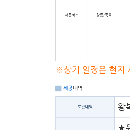
셔틀버스
강릉/묵호
※상기 일정은 현지 
제공
내역
왕
포함내역
★유