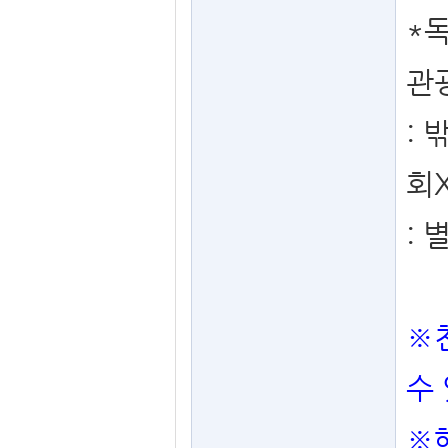
*
관
: 
회X
:
※
수
※