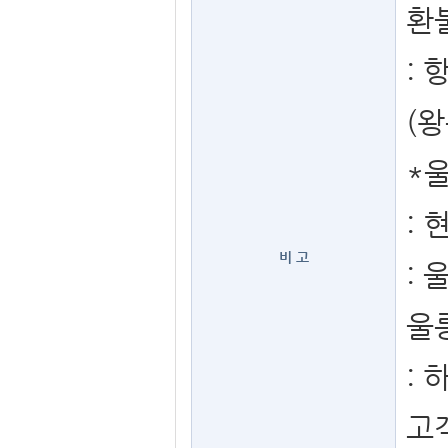
환
:
(
*
:
비 고
:
울
:
고