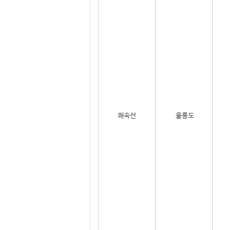
쾌속선
울릉도