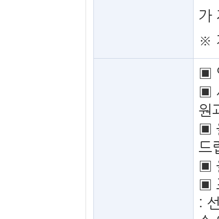
가 
※
▣
▣
원
▣
드립
▣
▣
: