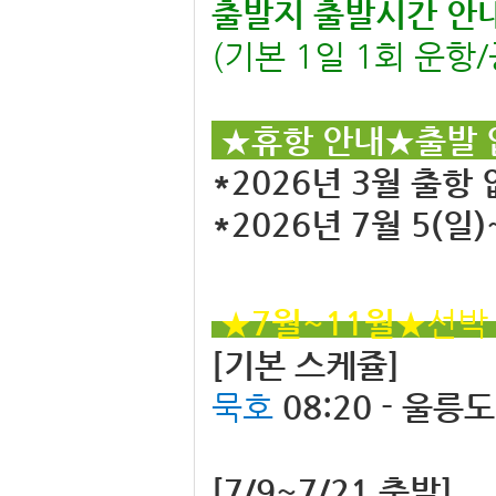
출발지 출발시간 안내
(기본 1일 1회 운항/
★휴항 안내
★출발
*2026년 3월 출항
*2026년 7월 5(일
★7월~11월
★
선박
[기본 스케쥴]
묵호
08:20 - 울릉도
[7/9~7/21 출발]