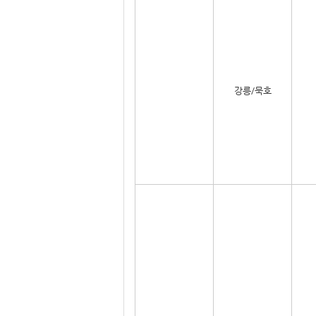
강릉/묵호