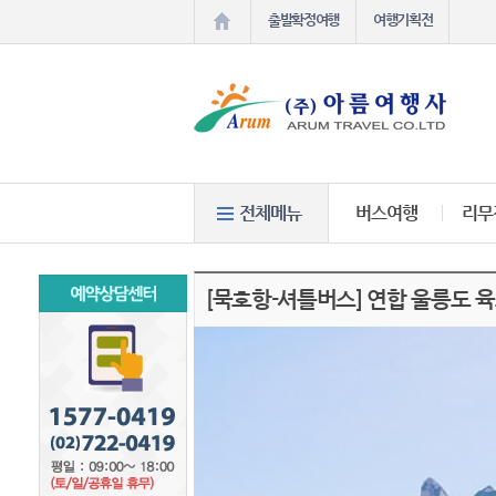
출발확정여행
여행기획전
버스여행
리무
[묵호항-셔틀버스] 연합 울릉도 육