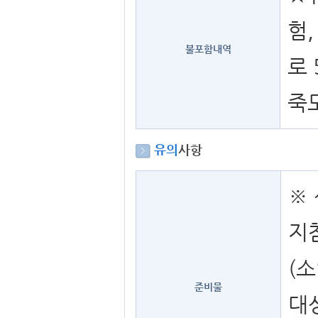
험,
불포함내역
로 
죽도
유의
사항
※ 
지
(
준비물
대