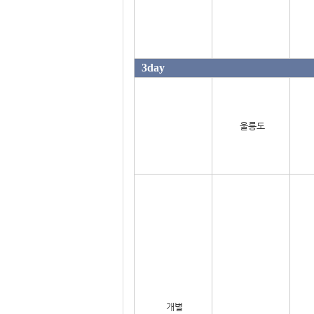
3day
울릉도
개별