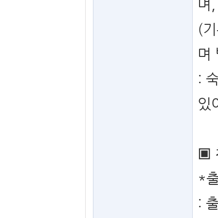
며
(
며
:
있
▣
*
: