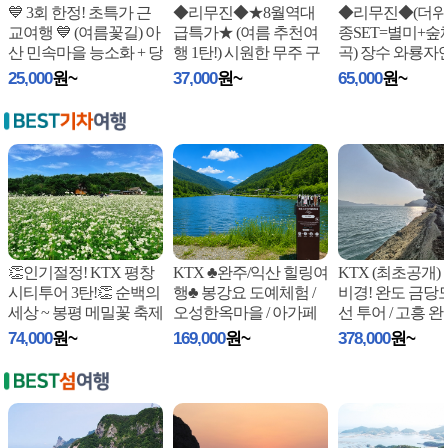
💙 3회 한정! 초특가 근
◆리무진◆★8월역대
◆리무진◆(더위
교여행 💙 (여름꽃길) 아
급특가★ (여름 추천여
종SET=별미+숲
산 민속마을 능소화 + 당
행 1탄!) 시원한 무주 구
곡) 장수 와룡자
진 한
...
천동 계곡 / 머루와인동
림(숲체험) / 장안
25,000
원~
37,000
원~
65,000
원~
굴
...
산
...
👏인기절정! KTX 평창
KTX ♣완주/익산 힐링여
KTX (최초공개)
시티투어 3탄!👏 순백의
행♣ 봉강요 도예체험 /
비경! 완도 금당
세상 ~ 봉평 메밀꽃 축제
오성한옥마을 / 아가페
선 투어 / 고흥 
+ 달
...
정원 (당일)
(쑥섬+나로도+
74,000
원~
169,000
원~
378,000
원~