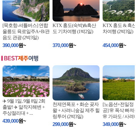
[묵호항-셔틀버스] 연합
KTX 홍도(숙박)&흑산
KTX 홍도 & 흑
울릉도 육로일주A+B/관
도 기차여행 (1박2일)
차여행 (2박3일)
음도 관광 (2박3일)
390,000
원~
370,000
원~
454,000
원~
✈️ 9월 1일, 9월 8일 2회
천제연폭포 + 화순 곶자
[노옵션+전일정
출발! ✈️ 알작지해변 +
왈 + 사려니숲길 제주 힐
공] 🌸 폭삭 빠
주상절리대 +
...
링투어 (2박3일)
🌸 가파도 / 사려
439,000
원~
/ 드
...
299,000
원~
349,000
원~