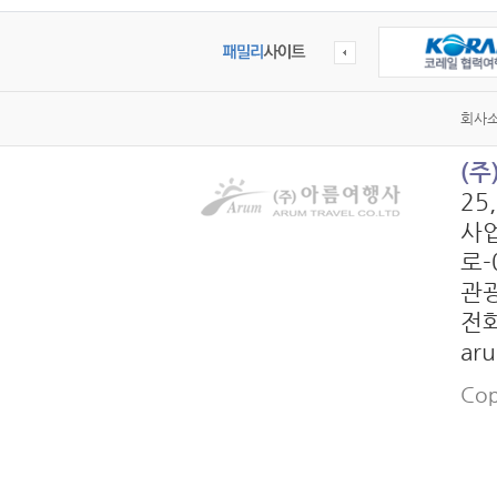
회사
(
25
사업
로-
관광
전화
ar
Cop