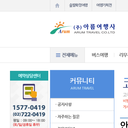
출발확정여행
여행기획전
버스여행
리무
커뮤니티
ARUM TRAVEL
고
비방
· 공지사항
게시
· 자주하는 질문
안