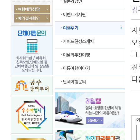
· 질문과답변
김
· 이벤트게시판
· 여행후기
지
오
· 가이드현장스케치
그
· 이달의추천여행
친
· 아름여행이야기
다
· 단체여행문의
이